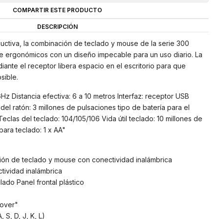
COMPARTIR ESTE PRODUCTO
DESCRIPCIÓN
uctiva, la combinación de teclado y mouse de la serie 300
e ergonómicos con un diseño impecable para un uso diario. La
iante el receptor libera espacio en el escritorio para que
sible.
Hz Distancia efectiva: 6 a 10 metros Interfaz: receptor USB
 del ratón: 3 millones de pulsaciones tipo de batería para el
Teclas del teclado: 104/105/106 Vida útil teclado: 10 millones de
para teclado: 1 x AA"
ón de teclado y mouse con conectividad inalámbrica
tividad inalámbrica
clado Panel frontal plástico
lover"
 S, D, J, K, L)