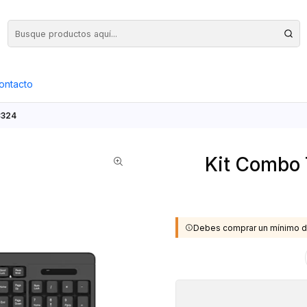
Precios Netos + IVA en toda la Web, Pedido Mínimo $50.000.- Neto
ontacto
C324
Kit Combo 
Debes comprar un mínimo d