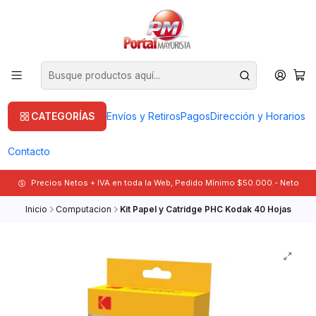
CATEGORÍAS
Envíos y Retiros
Pagos
Dirección y Horarios
Contacto
Precios Netos + IVA en toda la Web, Pedido Mínimo $50.000.- Neto
Inicio
Computacion
Kit Papel y Catridge PHC Kodak 40 Hojas