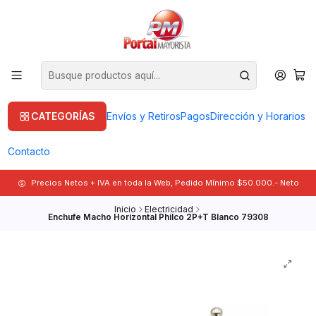
CATEGORÍAS
Envíos y Retiros
Pagos
Dirección y Horarios
Contacto
Precios Netos + IVA en toda la Web, Pedido Mínimo $50.000.- Neto
Inicio
Electricidad
Enchufe Macho Horizontal Philco 2P+T Blanco 79308